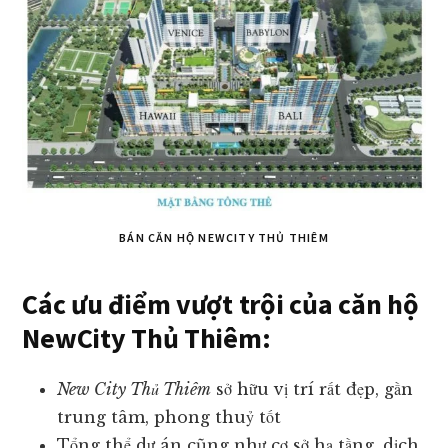
BÁN CĂN HỘ NEWCITY THỦ THIÊM
Các ưu điểm vượt trội của căn hộ
NewCity Thủ Thiêm:
New City Thủ Thiêm
sở hữu vị trí rất đẹp, gần
trung tâm, phong thuỷ tốt
Tổng thể dự án cũng như cơ sở hạ tầng, dịch