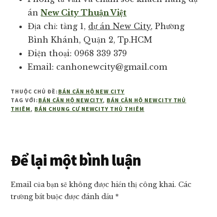
án
New City Thuận Việt
Địa chỉ: tầng 1,
dự án New City
, Phường
Bình Khánh, Quận 2, Tp.HCM
Điện thoại: 0968 339 379
Email: canhonewcity@gmail.com
THUỘC CHỦ ĐỀ:
BÁN CĂN HỘ NEW CITY
TAG VỚI:
BÁN CĂN HỘ NEWCITY
,
BÁN CĂN HỘ NEWCITY THỦ
THIÊM
,
BÁN CHUNG CƯ NEWCITY THỦ THIÊM
Reader
Để lại một bình luận
Interactions
Email của bạn sẽ không được hiển thị công khai.
Các
trường bắt buộc được đánh dấu
*