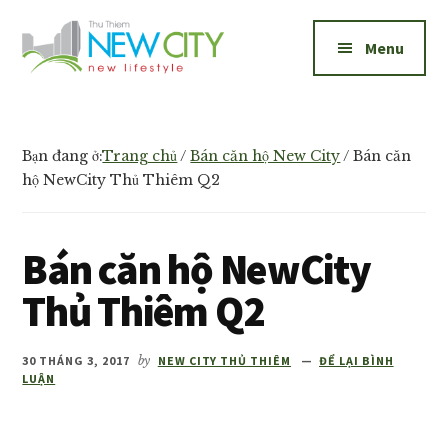
Additional
Skip
Skip
to
to
menu
Menu
main
footer
content
New
Bán
City
và
Thủ
cho
Bạn đang ở:
Trang chủ
/
Bán căn hộ New City
/
Bán căn
Thiêm
thuê
hộ NewCity Thủ Thiêm Q2
căn
hộ
Bán căn hộ NewCity
New
City
Thủ Thiêm Q2
Thủ
Thiêm
30 THÁNG 3, 2017
by
NEW CITY THỦ THIÊM
ĐỂ LẠI BÌNH
1,2,3
LUẬN
phòng
ngủ