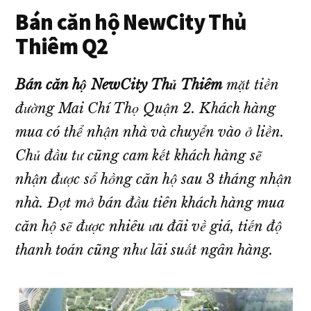
giá
Bán căn hộ NewCity Thủ
tốt
Thiêm Q2
nhất
thị
Bán căn hộ NewCity Thủ Thiêm
mặt tiền
trường!
đường Mai Chí Thọ Quận 2. Khách hàng
mua có thể nhận nhà và chuyển vào ở liền.
Chủ đầu tư cũng cam kết khách hàng sẽ
nhận được sổ hồng căn hộ sau 3 tháng nhận
nhà. Đợt mở bán đầu tiên khách hàng mua
căn hộ sẽ được nhiêu ưu đãi về giá, tiến độ
thanh toán cũng như lãi suất ngân hàng.