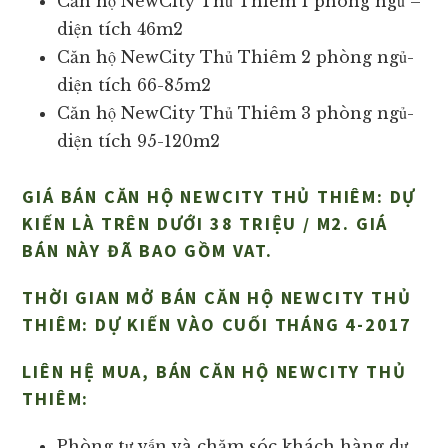
Căn hộ NewCity Thủ Thiêm 1 phòng ngủ –
diện tích 46m2
Căn hộ NewCity Thủ Thiêm 2 phòng ngủ-
diện tích 66-85m2
Căn hộ NewCity Thủ Thiêm 3 phòng ngủ-
diện tích 95-120m2
GIÁ BÁN CĂN HỘ NEWCITY THỦ THIÊM: DỰ
KIẾN LÀ TRÊN DƯỚI 38 TRIỆU / M2. GIÁ
BÁN NÀY ĐÃ BAO GỒM VAT.
THỜI GIAN MỞ BÁN CĂN HỘ NEWCITY THỦ
THIÊM: DỰ KIẾN VÀO CUỐI THÁNG 4-2017
LIÊN HỆ MUA, BÁN CĂN HỘ NEWCITY THỦ
THIÊM:
Phòng tư vấn và chăm sóc khách hàng dự