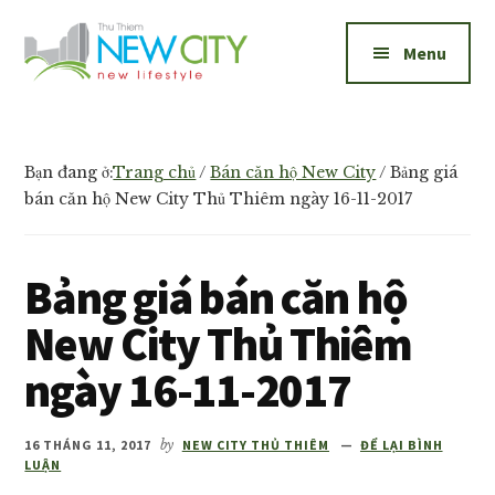
Additional
Skip
Skip
to
to
menu
Menu
main
footer
content
New
Bán
City
và
Thủ
cho
Bạn đang ở:
Trang chủ
/
Bán căn hộ New City
/
Bảng giá
Thiêm
thuê
bán căn hộ New City Thủ Thiêm ngày 16-11-2017
căn
hộ
Bảng giá bán căn hộ
New
City
New City Thủ Thiêm
Thủ
ngày 16-11-2017
Thiêm
1,2,3
phòng
16 THÁNG 11, 2017
by
NEW CITY THỦ THIÊM
ĐỂ LẠI BÌNH
LUẬN
ngủ