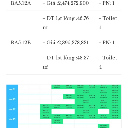
BA5.12A
+ Giá :2,474,272,900
+ PN: 1
+ DT lọt lòng :46.76
+ Toilet
m²
:1
BA5.12B
+ Giá :2,395,378,831
+ PN: 1
+ DT lọt lòng :48.37
+ Toilet
m²
:1