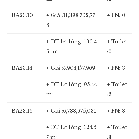
BA23.10
+ Giá :11,398,702,77
+ PN: 0
6
+ DT lọt lòng :190.4
+ Toilet
6 m²
:0
BA23.14
+ Giá :4,904,177,969
+ PN: 3
+ DT lọt lòng :95.44
+ Toilet
m²
:2
BA23.16
+ Giá :6,788,675,031
+ PN: 3
+ DT lọt lòng :124.5
+ Toilet
7 m²
:3