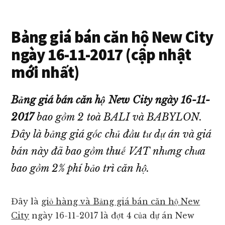
giá
tốt
Bảng giá bán căn hộ New City
nhất
thị
ngày 16-11-2017 (cập nhật
trường!
mới nhất)
Bảng giá bán căn hộ New City ngày 16-11-
2017
bao gồm 2 toà BALI và BABYLON.
Đây là bảng giá gốc chủ đầu tư dự án và giá
bán này đã bao gồm thuế VAT nhưng chưa
bao gồm 2% phí bảo trì căn hộ.
Đây là
giỏ hàng và Bảng giá bán căn hộ New
City
ngày 16-11-2017 là đợt 4 của dự án New