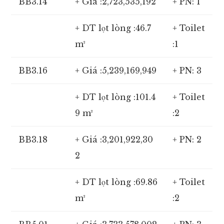
BB3.14
+ Giá :2,723,535,192
+ PN: 1
+ DT lọt lòng :46.7
+ Toilet
m²
:1
BB3.16
+ Giá :5,239,169,949
+ PN: 3
+ DT lọt lòng :101.4
+ Toilet
9 m²
:2
BB3.18
+ Giá :3,201,922,30
+ PN: 2
2
+ DT lọt lòng :69.86
+ Toilet
m²
:2