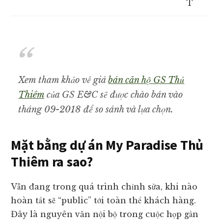
T
Xem tham khảo về giá
bán căn hộ GS Thủ
Thiêm
của GS E&C sẽ được chào bán vào
tháng 09-2018 để so sánh và lựa chọn.
Mặt bằng dự án My Paradise Thủ
Thiêm ra sao?
Vẫn đang trong quá trình chỉnh sửa, khi nào
hoàn tất sẽ “public” tới toàn thể khách hàng.
Đây là nguyên văn nội bộ trong cuộc họp gần