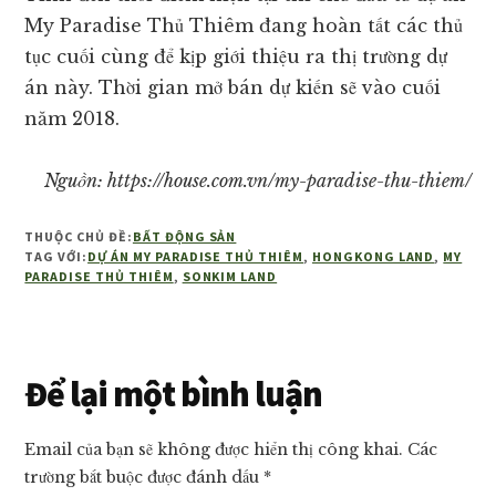
My Paradise Thủ Thiêm đang hoàn tất các thủ
tục cuối cùng để kịp giới thiệu ra thị trường dự
án này. Thời gian mở bán dự kiến sẽ vào cuối
năm 2018.
Nguồn: https://house.com.vn/my-paradise-thu-thiem/
THUỘC CHỦ ĐỀ:
BẤT ĐỘNG SẢN
TAG VỚI:
DỰ ÁN MY PARADISE THỦ THIÊM
,
HONGKONG LAND
,
MY
PARADISE THỦ THIÊM
,
SONKIM LAND
Reader
Để lại một bình luận
Interactions
Email của bạn sẽ không được hiển thị công khai.
Các
trường bắt buộc được đánh dấu
*