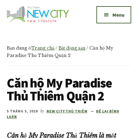
Additional
Skip
Skip
to
to
menu
Menu
main
footer
content
New
Bán
City
và
Thủ
cho
Bạn đang ở:
Trang chủ
/
Bất động sản
/
Căn hộ My
Thiêm
thuê
Paradise Thủ Thiêm Quận 2
căn
hộ
Căn hộ My Paradise
New
City
Thủ Thiêm Quận 2
Thủ
Thiêm
5 THÁNG 5, 2018
by
NEW CITY THỦ THIÊM
ĐỂ LẠI BÌNH
1,2,3
LUẬN
phòng
ngủ
Căn hộ My Paradise Thủ Thiêm là một