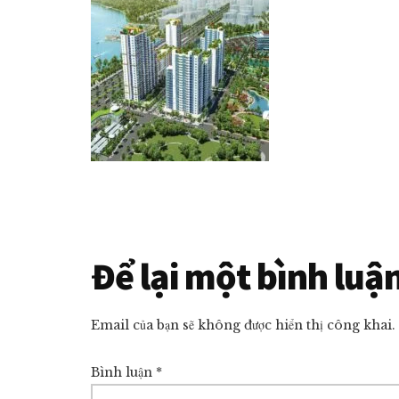
ngủ
giá
tốt
nhất
thị
trường!
Reader
Để lại một bình luậ
Interactions
Email của bạn sẽ không được hiển thị công khai.
Bình luận
*