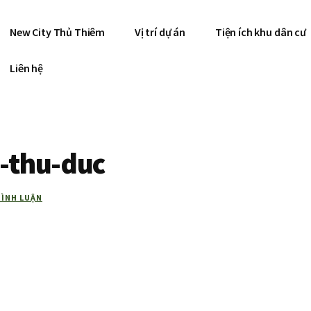
New City Thủ Thiêm
Vị trí dự án
Tiện ích khu dân cư
Liên hệ
-thu-duc
BÌNH LUẬN