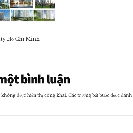
ity Hồ Chí Minh
r
 một bình luận
ctions
ẽ không được hiển thị công khai.
Các trường bắt buộc được đánh