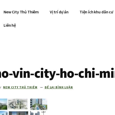
New City Thủ Thiêm
Vị trí dự án
Tiện ích khu dân cư
Liên hệ
o-vin-city-ho-chi-m
y
NEW CITY THỦ THIÊM
ĐỂ LẠI BÌNH LUẬN