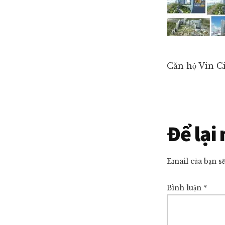
ngủ
giá
tốt
nhất
thị
Căn hộ Vin C
trường!
Reade
Để lại
Intera
Email của bạn s
Bình luận
*