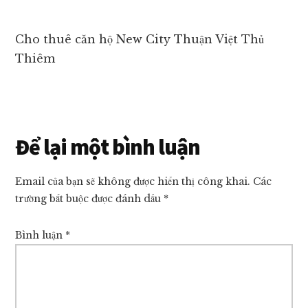
giá
tốt
Cho thuê căn hộ New City Thuận Việt Thủ
nhất
Thiêm
thị
trường!
Reader
Để lại một bình luận
Interactions
Email của bạn sẽ không được hiển thị công khai.
Các
trường bắt buộc được đánh dấu
*
Bình luận
*