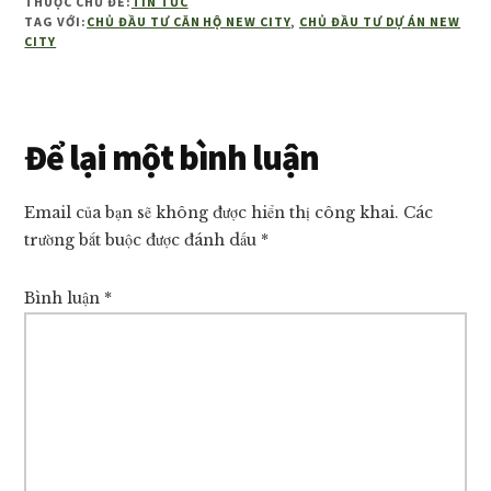
THUỘC CHỦ ĐỀ:
TIN TỨC
TAG VỚI:
CHỦ ĐẦU TƯ CĂN HỘ NEW CITY
,
CHỦ ĐẦU TƯ DỰ ÁN NEW
CITY
Reader
Để lại một bình luận
Interactions
Email của bạn sẽ không được hiển thị công khai.
Các
trường bắt buộc được đánh dấu
*
Bình luận
*