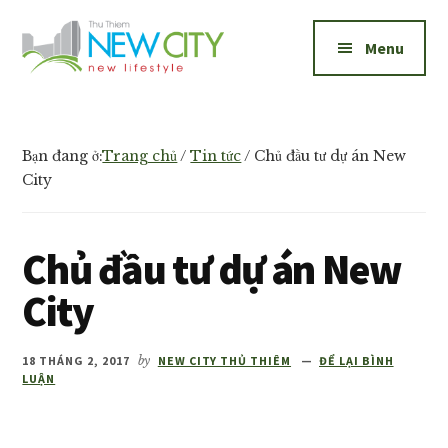
Additional
Skip
Skip
to
to
menu
Menu
main
footer
content
New
Bán
City
và
Thủ
cho
Bạn đang ở:
Trang chủ
/
Tin tức
/
Chủ đầu tư dự án New
Thiêm
thuê
City
căn
hộ
Chủ đầu tư dự án New
New
City
City
Thủ
Thiêm
18 THÁNG 2, 2017
by
NEW CITY THỦ THIÊM
ĐỂ LẠI BÌNH
1,2,3
LUẬN
phòng
ngủ