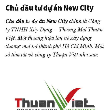
giá
Chủ đầu tư dự án New City
tốt
nhất
Chủ đầu tư dự án New City
chính là Công
thị
ty TNHH Xây Dựng – Thương Mại Thuận
trường!
Việt. Một thương hiệu lớn về xây dựng
thương mại tại thành phố Hồ Chí Minh. Một
số tóm tắt về công ty Thuận Việt như sau: