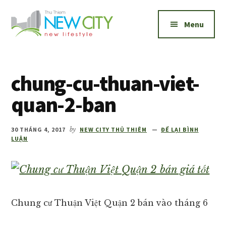
Additional
Skip
Skip
to
to
menu
Menu
main
footer
content
New
Bán
City
và
Thủ
chung-cu-thuan-viet-
cho
Thiêm
thuê
quan-2-ban
căn
hộ
30 THÁNG 4, 2017
by
NEW CITY THỦ THIÊM
ĐỂ LẠI BÌNH
New
LUẬN
City
Thủ
Thiêm
1,2,3
Chung cư Thuận Việt Quận 2 bán vào tháng 6
phòng
ngủ