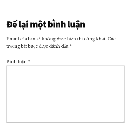
giá
tốt
nhất
Reader
Để lại một bình luận
thị
Interactions
trường!
Email của bạn sẽ không được hiển thị công khai.
Các
trường bắt buộc được đánh dấu
*
Bình luận
*