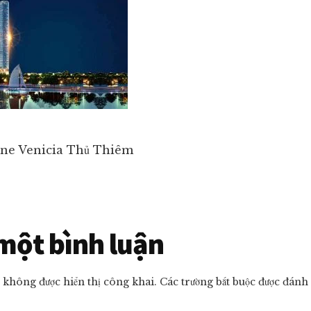
ne Venicia Thủ Thiêm
r
 một bình luận
ctions
ẽ không được hiển thị công khai.
Các trường bắt buộc được đánh