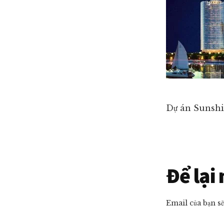
ngủ
giá
tốt
nhất
thị
trường!
Dự án Sunshi
Reade
Để lại
Intera
Email của bạn s