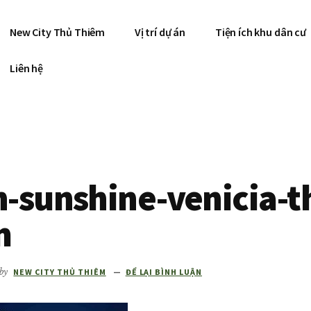
New City Thủ Thiêm
Vị trí dự án
Tiện ích khu dân cư
Liên hệ
-sunshine-venicia-t
m
by
NEW CITY THỦ THIÊM
ĐỂ LẠI BÌNH LUẬN