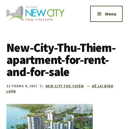
Additional
Skip
Skip
to
to
menu
Menu
main
footer
content
New
Bán
City
và
Thủ
New-City-Thu-Thiem-
cho
Thiêm
thuê
apartment-for-rent-
căn
and-for-sale
hộ
New
City
11 THÁNG 6, 2017
by
NEW CITY THỦ THIÊM
ĐỂ LẠI BÌNH
LUẬN
Thủ
Thiêm
1,2,3
phòng
ngủ