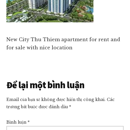
giá
tốt
nhất
thị
trường!
New City Thu Thiem apartment for rent and
for sale with nice location
Reader
Để lại một bình luận
Interactions
Email của bạn sẽ không được hiển thị công khai.
Các
trường bắt buộc được đánh dấu
*
Bình luận
*