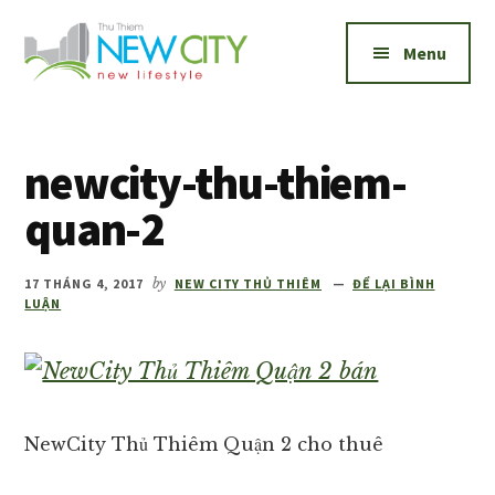
Additional
Skip
Skip
to
to
menu
Menu
main
footer
content
New
Bán
City
và
Thủ
newcity-thu-thiem-
cho
Thiêm
thuê
quan-2
căn
hộ
17 THÁNG 4, 2017
by
NEW CITY THỦ THIÊM
ĐỂ LẠI BÌNH
New
LUẬN
City
Thủ
Thiêm
1,2,3
NewCity Thủ Thiêm Quận 2 cho thuê
phòng
ngủ