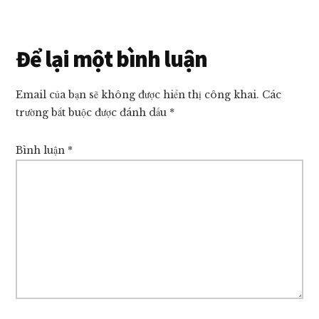
giá
tốt
nhất
Reader
Để lại một bình luận
thị
Interactions
trường!
Email của bạn sẽ không được hiển thị công khai.
Các
trường bắt buộc được đánh dấu
*
Bình luận
*