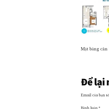
ngủ
giá
tốt
nhất
thị
trường!
Mặt bằng căn 
Reade
Để lại
Intera
Email của bạn s
Bình luận
*