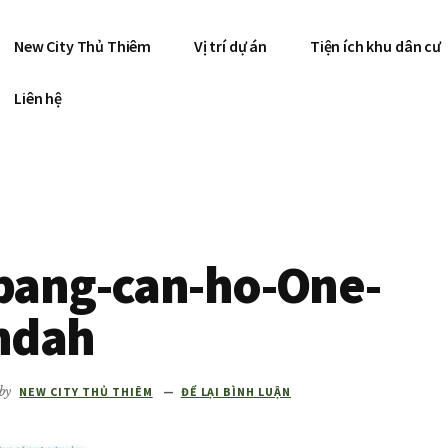
New City Thủ Thiêm
Vị trí dự án
Tiện ích khu dân cư
Liên hệ
bang-can-ho-One-
ndah
by
NEW CITY THỦ THIÊM
ĐỂ LẠI BÌNH LUẬN