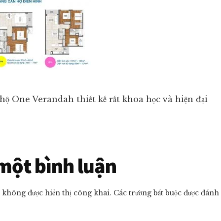
hộ One Verandah thiết kế rất khoa học và hiện đại
r
 một bình luận
ctions
ẽ không được hiển thị công khai.
Các trường bắt buộc được đánh