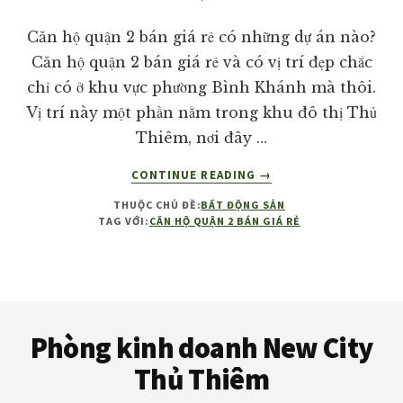
giá
tốt
Căn hộ quận 2 bán giá rẻ có những dự án nào?
nhất
Căn hộ quận 2 bán giá rẻ và có vị trí đẹp chắc
thị
chỉ có ở khu vực phường Bình Khánh mà thôi.
trường!
Vị trí này một phần nằm trong khu đô thị Thủ
Thiêm, nơi đây …
VỀCĂN
CONTINUE READING
→
HỘ
THUỘC CHỦ ĐỀ:
BẤT ĐỘNG SẢN
QUẬN
TAG VỚI:
CĂN HỘ QUẬN 2 BÁN GIÁ RẺ
2
BÁN
GIÁ
RẺ
Footer
Phòng kinh doanh New City
Thủ Thiêm