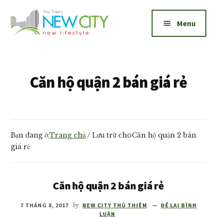
Additional
Skip
Skip
to
to
menu
Menu
main
footer
content
New
Bán
City
và
Thủ
cho
Căn hộ quận 2 bán giá rẻ
Thiêm
thuê
căn
hộ
New
Bạn đang ở:
Trang chủ
/
Lưu trữ choCăn hộ quận 2 bán
City
giá rẻ
Thủ
Thiêm
1,2,3
Căn hộ quận 2 bán giá rẻ
phòng
7 THÁNG 8, 2017
by
NEW CITY THỦ THIÊM
ĐỂ LẠI BÌNH
ngủ
LUẬN