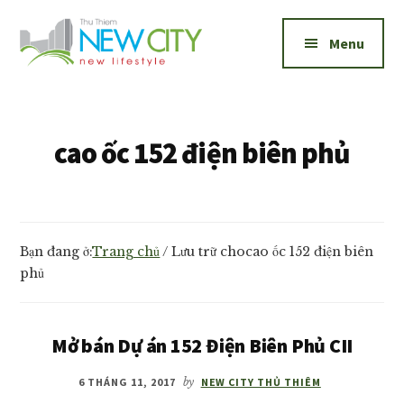
Additional
Skip
Skip
to
to
menu
Menu
main
footer
content
New
Bán
City
và
Thủ
cho
cao ốc 152 điện biên phủ
Thiêm
thuê
căn
hộ
New
Bạn đang ở:
Trang chủ
/
Lưu trữ chocao ốc 152 điện biên
City
phủ
Thủ
Thiêm
1,2,3
Mở bán Dự án 152 Điện Biên Phủ CII
phòng
6 THÁNG 11, 2017
by
NEW CITY THỦ THIÊM
ngủ