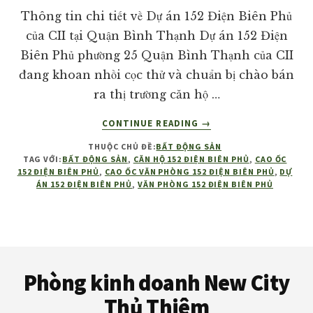
giá
Thông tin chi tiết về Dự án 152 Điện Biên Phủ
tốt
của CII tại Quận Bình Thạnh Dự án 152 Điện
nhất
Biên Phủ phường 25 Quận Bình Thạnh của CII
thị
đang khoan nhồi cọc thử và chuẩn bị chào bán
trường!
ra thị trường căn hộ …
VỀMỞ
CONTINUE READING
→
BÁN
THUỘC CHỦ ĐỀ:
BẤT ĐỘNG SẢN
DỰ
TAG VỚI:
BẤT ĐỘNG SẢN
,
CĂN HỘ 152 ĐIỆN BIÊN PHỦ
,
CAO ỐC
ÁN
152 ĐIỆN BIÊN PHỦ
,
CAO ỐC VĂN PHÒNG 152 ĐIỆN BIÊN PHỦ
,
DỰ
152
ÁN 152 ĐIỆN BIÊN PHỦ
,
VĂN PHÒNG 152 ĐIỆN BIÊN PHỦ
ĐIỆN
BIÊN
PHỦ
CII
Footer
Phòng kinh doanh New City
Thủ Thiêm