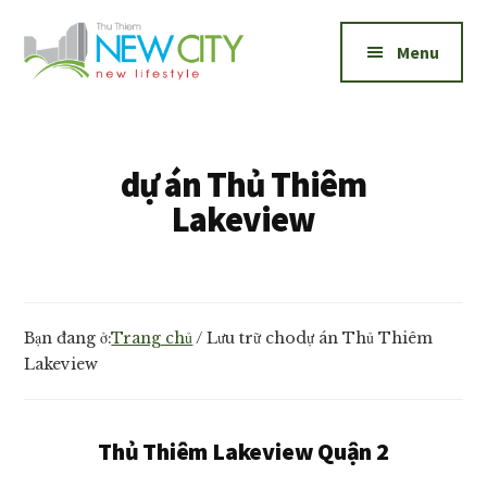
Additional
Skip
Skip
to
to
menu
Menu
main
footer
content
New
Bán
City
và
Thủ
cho
dự án Thủ Thiêm
Thiêm
thuê
Lakeview
căn
hộ
New
City
Bạn đang ở:
Trang chủ
/
Lưu trữ chodự án Thủ Thiêm
Thủ
Lakeview
Thiêm
1,2,3
phòng
Thủ Thiêm Lakeview Quận 2
ngủ