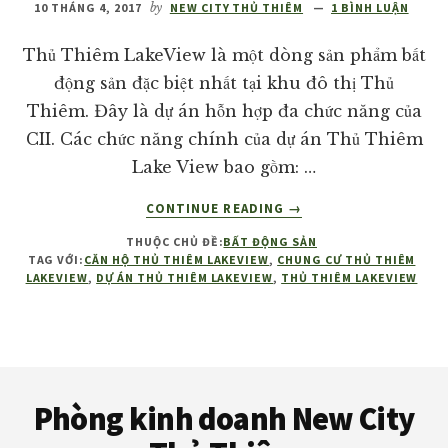
10 THÁNG 4, 2017
by
NEW CITY THỦ THIÊM
1 BÌNH LUẬN
giá
tốt
Thủ Thiêm LakeView là một dòng sản phẩm bất
nhất
động sản đặc biệt nhất tại khu đô thị Thủ
thị
Thiêm. Đây là dự án hỗn hợp đa chức năng của
trường!
CII. Các chức năng chính của dự án Thủ Thiêm
Lake View bao gồm: …
VỀTHỦ
CONTINUE READING
→
THIÊM
THUỘC CHỦ ĐỀ:
BẤT ĐỘNG SẢN
LAKEVIEW
TAG VỚI:
CĂN HỘ THỦ THIÊM LAKEVIEW
,
CHUNG CƯ THỦ THIÊM
QUẬN
LAKEVIEW
,
DỰ ÁN THỦ THIÊM LAKEVIEW
,
THỦ THIÊM LAKEVIEW
2
Footer
Phòng kinh doanh New City