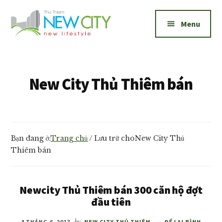
Additional
Skip
Skip
to
to
menu
Menu
main
footer
content
New
Bán
City
và
Thủ
cho
New City Thủ Thiêm bán
Thiêm
thuê
căn
hộ
New
Bạn đang ở:
Trang chủ
/
Lưu trữ choNew City Thủ
City
Thiêm bán
Thủ
Thiêm
1,2,3
Newcity Thủ Thiêm bán 300 căn hộ đợt
đầu tiên
phòng
ngủ
4 THÁNG 6, 2017
by
NEW CITY THỦ THIÊM
ĐỂ LẠI BÌNH