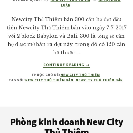
giá
LUẬN
tốt
Newcity Thủ Thiêm bán 300 căn hộ đợt đầu
nhất
tiên Newcity Thủ Thiêm bán vào ngày 7-7-2017
thị
với 2 block Babylon và Bali. 300 là tổng số căn
trường!
hộ được mở bán ra đợt này, trong đó có 150 căn
hộ thuộc …
VỀNEWCITY
CONTINUE READING
→
THỦ
THUỘC CHỦ ĐỀ:
NEW CITY THỦ THIÊM
THIÊM
TAG VỚI:
NEW CITY THỦ THIÊM BÁN
,
NEWCITY THỦ THIÊM BÁN
BÁN
300
CĂN
HỘ
Footer
ĐỢT
ĐẦU
Phòng kinh doanh New City
TIÊN
Thủ Thiêm