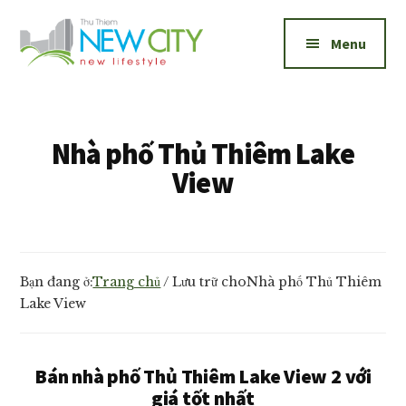
Additional
Skip
Skip
to
to
menu
Menu
main
footer
content
New
Bán
City
và
Thủ
cho
Nhà phố Thủ Thiêm Lake
Thiêm
thuê
View
căn
hộ
New
City
Bạn đang ở:
Trang chủ
/
Lưu trữ choNhà phố Thủ Thiêm
Thủ
Lake View
Thiêm
1,2,3
phòng
Bán nhà phố Thủ Thiêm Lake View 2 với
ngủ
giá tốt nhất