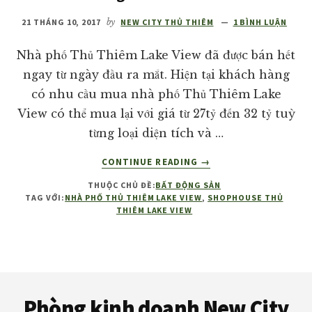
giá
21 THÁNG 10, 2017
by
NEW CITY THỦ THIÊM
1 BÌNH LUẬN
tốt
nhất
Nhà phố Thủ Thiêm Lake View đã được bán hết
thị
ngay từ ngày đầu ra mắt. Hiện tại khách hàng
trường!
có nhu cầu mua nhà phố Thủ Thiêm Lake
View có thể mua lại với giá từ 27tỷ đến 32 tỷ tuỳ
từng loại diện tích và …
VỀBÁN
CONTINUE READING
→
NHÀ
THUỘC CHỦ ĐỀ:
BẤT ĐỘNG SẢN
PHỐ
TAG VỚI:
NHÀ PHỐ THỦ THIÊM LAKE VIEW
,
SHOPHOUSE THỦ
THỦ
THIÊM LAKE VIEW
THIÊM
LAKE
VIEW
2
Footer
VỚI
GIÁ
Phòng kinh doanh New City
TỐT