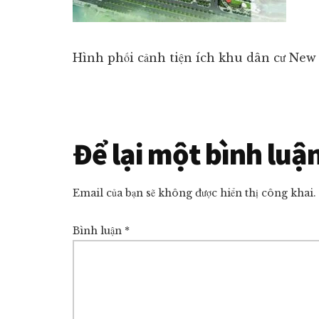
ngủ
giá
tốt
Hình phối cảnh tiện ích khu dân cư Ne
nhất
thị
trường!
Reader
Để lại một bình luậ
Interactions
Email của bạn sẽ không được hiển thị công khai.
Bình luận
*