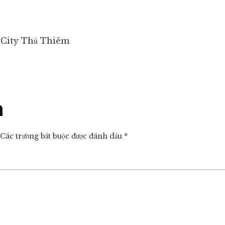
w City Thủ Thiêm
n
Các trường bắt buộc được đánh dấu
*