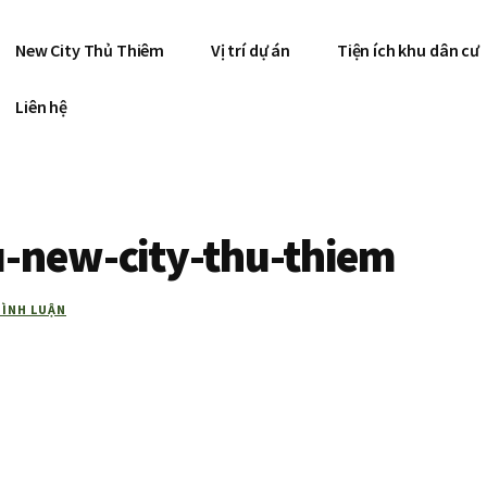
New City Thủ Thiêm
Vị trí dự án
Tiện ích khu dân cư
Liên hệ
u-new-city-thu-thiem
BÌNH LUẬN