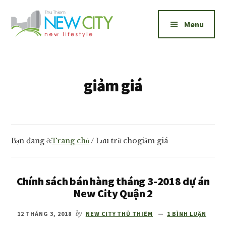
Additional
Skip
Skip
to
to
menu
Menu
main
footer
content
New
Bán
City
và
Thủ
cho
giảm giá
Thiêm
thuê
căn
hộ
New
Bạn đang ở:
Trang chủ
/
Lưu trữ chogiảm giá
City
Thủ
Thiêm
Chính sách bán hàng tháng 3-2018 dự án
1,2,3
New City Quận 2
phòng
12 THÁNG 3, 2018
by
NEW CITY THỦ THIÊM
1 BÌNH LUẬN
ngủ