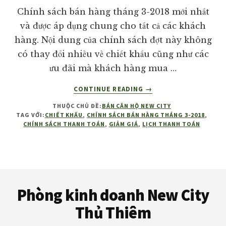
giá
Chính sách bán hàng tháng 3-2018 mới nhất
tốt
và được áp dụng chung cho tất cả các khách
nhất
hàng. Nội dung của chính sách đợt này không
thị
có thay đổi nhiều về chiết khấu cũng như các
trường!
ưu đãi mà khách hàng mua …
VỀCHÍNH
CONTINUE READING
→
SÁCH
THUỘC CHỦ ĐỀ:
BÁN CĂN HỘ NEW CITY
BÁN
TAG VỚI:
CHIẾT KHẤU
,
CHÍNH SÁCH BÁN HÀNG THÁNG 3-2018
,
HÀNG
CHÍNH SÁCH THANH TOÁN
,
GIẢM GIÁ
,
LỊCH THANH TOÁN
THÁNG
3-
2018
DỰ
Footer
ÁN
NEW
Phòng kinh doanh New City
CITY
Thủ Thiêm
QUẬN
2