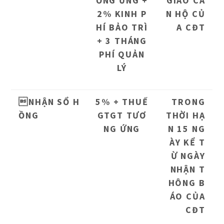
ƠNG ỨNG +
GIAO CĂ
2% KINH P
N HỘ CỦ
HÍ BẢO TRÌ
A CĐT
+ 3 THÁNG
PHÍ QUẢN
LÝ
NHẬN SỔ H
5% + THUẾ
TRONG
ỒNG
GTGT TƯƠ
THỜI HẠ
NG ỨNG
N 15 NG
ÀY KỂ T
Ừ NGÀY
NHẬN T
HÔNG B
ÁO CỦA
CĐT