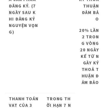
ĐĂNG KÝ. (7
THUẬN
NGÀY SAU K
ĐẢM BẢ
HI ĐĂNG KÝ
O
NGUYỆN VỌN
20% LẦN
G)
2 TRON
G VÒNG
20 NGÀY
KỂ TỪ N
GÀY KÝ
THOẢ T
HUẬN Đ
ẢM BẢO
THANH TOÁN
TRONG TH
VAT CỦA 3
ỜI HẠN 7 N