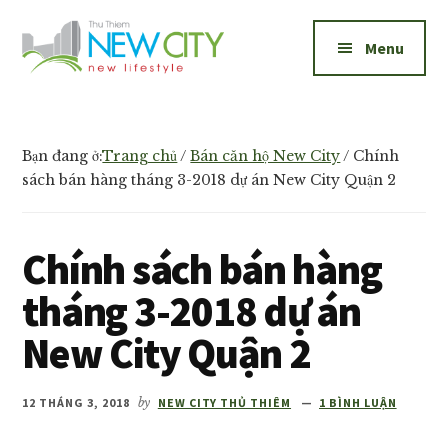
Additional
Skip
Skip
to
to
menu
Menu
main
footer
content
New
Bán
City
và
Thủ
cho
Bạn đang ở:
Trang chủ
/
Bán căn hộ New City
/
Chính
Thiêm
thuê
sách bán hàng tháng 3-2018 dự án New City Quận 2
căn
hộ
Chính sách bán hàng
New
City
tháng 3-2018 dự án
Thủ
New City Quận 2
Thiêm
1,2,3
phòng
12 THÁNG 3, 2018
by
NEW CITY THỦ THIÊM
1 BÌNH LUẬN
ngủ