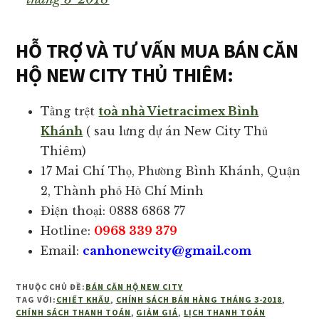
HỖ TRỢ VÀ TƯ VẤN MUA BÁN CĂN
HỘ NEW CITY THỦ THIÊM:
Tầng trệt
toà nhà Vietracimex Bình
Khánh
( sau lưng dự án New City Thủ
Thiêm)
17 Mai Chí Thọ, Phường Bình Khánh, Quận
2, Thành phố Hồ Chí Minh
Điện thoại: 0888 6868 77
Hotline:
0968 339 379
Email:
canhonewcity@gmail.com
THUỘC CHỦ ĐỀ:
BÁN CĂN HỘ NEW CITY
TAG VỚI:
CHIẾT KHẤU
,
CHÍNH SÁCH BÁN HÀNG THÁNG 3-2018
,
CHÍNH SÁCH THANH TOÁN
,
GIẢM GIÁ
,
LỊCH THANH TOÁN