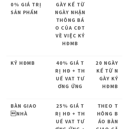
0% GIÁ TRỊ
GÀY KỂ TỪ
SẢN PHẨM
NGÀY NHẬN
THÔNG BÁ
O CỦA CĐT
VỀ VIỆC KÝ
HĐMB
KÝ HĐMB
40% GIÁ T
20 NGÀY
RỊ HĐ + TH
KỂ TỪ N
UẾ VAT TƯ
GÀY KÝ
ƠNG ỨNG
HĐMB
BÀN GIAO
25% GIÁ T
THEO T
NHÀ
RỊ HĐ + TH
HÔNG B
UẾ VAT TƯ
ÁO BÀN