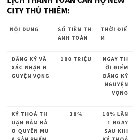
CITY THỦ THIÊM:
NỘI DUNG
SỐ TIỀN TH
THỜI ĐIỂ
ANH TOÁN
M
ĐĂNG KÝ VÀ
100 TRIỆU
NGAY TH
XÁC NHẬN N
ỜI ĐIỂM
GUYỆN VỌNG
ĐĂNG KÝ
NGUYỆN
VỌNG
KÝ THOẢ TH
30%
10% LẦN
UẬN ĐẢM BẢ
1 NGAY
O QUYỀN MU
SAU KHI
A SẢN PHẨM
KÝ THOẢ